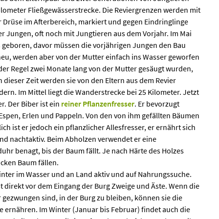
 Kilometer Fließgewässerstrecke. Die Reviergrenzen werden mit
 Drüse im Afterbereich, markiert und gegen Eindringlinge
vier Jungen, oft noch mit Jungtieren aus dem Vorjahr. Im Mai
 geboren, davor müssen die vorjährigen Jungen den Bau
heu, werden aber von der Mutter einfach ins Wasser geworfen
er Regel zwei Monate lang von der Mutter gesäugt wurden,
n dieser Zeit werden sie von den Eltern aus dem Revier
n. Im Mittel liegt die Wanderstrecke bei 25 Kilometer. Jetzt
r. Der Biber ist ein
reiner Pflanzenfresser
. Er bevorzugt
Espen, Erlen und Pappeln. Von den von ihm gefällten Bäumen
ich ist er jedoch ein pflanzlicher Allesfresser, er ernährt sich
und nachtaktiv. Beim Abholzen verwendet er eine
uhr benagt, bis der Baum fällt. Je nach Härte des Holzes
icken Baum fällen.
Winter im Wasser und an Land aktiv und auf Nahrungssuche.
st direkt vor dem Eingang der Burg Zweige und Äste. Wenn die
 gezwungen sind, in der Burg zu bleiben, können sie die
e ernähren. Im Winter (Januar bis Februar) findet auch die