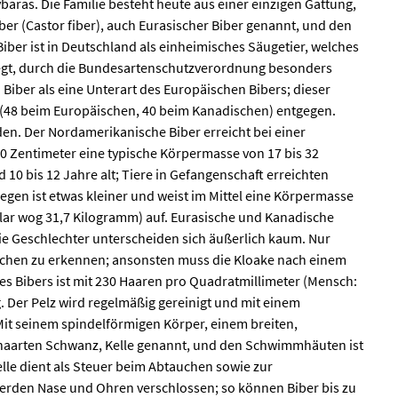
aras. Die Familie besteht heute aus einer einzigen Gattung,
Biber (Castor fiber), auch Eurasischer Biber genannt, und den
iber ist in Deutschland als einheimisches Säugetier, welches
egt, durch die Bundesartenschutzverordnung besonders
iber als eine Unterart des Europäischen Bibers; dieser
(48 beim Europäischen, 40 beim Kanadischen) entgegen.
en. Der Nordamerikanische Biber erreicht bei einer
0 Zentimeter eine typische Körpermasse von 17 bis 32
10 bis 12 Jahre alt; Tiere in Gefangenschaft erreichten
egen ist etwas kleiner und weist im Mittel eine Körpermasse
ar wog 31,7 Kilogramm) auf. Eurasische und Kanadische
ie Geschlechter unterscheiden sich äußerlich kaum. Nur
bchen zu erkennen; ansonsten muss die Kloake nach einem
es Bibers ist mit 230 Haaren pro Quadratmillimeter (Mensch:
. Der Pelz wird regelmäßig gereinigt und mit einem
 Mit seinem spindelförmigen Körper, einem breiten,
ehaarten Schwanz, Kelle genannt, und den Schwimmhäuten ist
elle dient als Steuer beim Abtauchen sowie zur
erden Nase und Ohren verschlossen; so können Biber bis zu