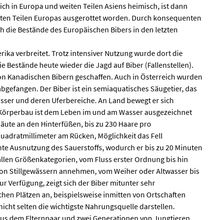
ch in Europa und weiten Teilen Asiens heimisch, ist dann
weiten Teilen Europas ausgerottet worden. Durch konsequenten
 die Bestände des Europäischen Bibers in den letzten
ika verbreitet. Trotz intensiver Nutzung wurde dort die
ie Bestände heute wieder die Jagd auf Biber (Fallenstellen).
on Kanadischen Bibern geschaffen. Auch in Österreich wurden
abgefangen. Der Biber ist ein semiaquatisches Säugetier, das
sser und deren Uferbereiche. An Land bewegt er sich
Körperbau ist dem Leben im und am Wasser ausgezeichnet
äute an den Hinterfüßen, bis zu 230 Haare pro
adratmillimeter am Rücken, Möglichkeit das Fell
nte Ausnutzung des Sauerstoffs, wodurch er bis zu 20 Minuten
 allen Größenkategorien, vom Fluss erster Ordnung bis hin
on Stillgewässern annehmen, vom Weiher oder Altwasser bis
 Verfügung, zeigt sich der Biber mitunter sehr
hen Plätzen an, beispielsweise inmitten von Ortschaften
cht selten die wichtigste Nahrungsquelle darstellen.
 aus dem Elternpaar und zwei Generationen von Jungtieren