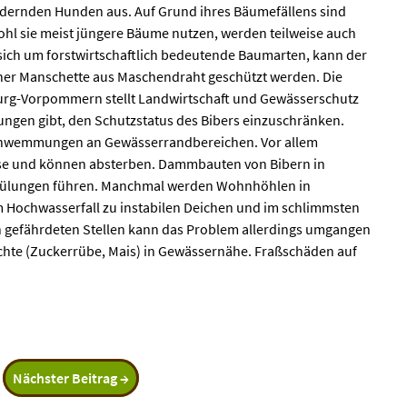
ildernden Hunden aus. Auf Grund ihres Bäumefällens sind
ohl sie meist jüngere Bäume nutzen, werden teilweise auch
sich um forstwirtschaftlich bedeutende Baumarten, kann der
iner Manschette aus Maschendraht geschützt werden. Die
urg-Vorpommern stellt Landwirtschaft und Gewässerschutz
ngen gibt, den Schutzstatus des Bibers einzuschränken.
chwemmungen an Gewässerrandbereichen. Vor allem
se und können absterben. Dammbauten von Bibern in
pülungen führen. Manchmal werden Wohnhöhlen in
 Hochwasserfall zu instabilen Deichen und im schlimmsten
 gefährdeten Stellen kann das Problem allerdings umgangen
chte (Zuckerrübe, Mais) in Gewässernähe. Fraßschäden auf
Nächster Beitrag →