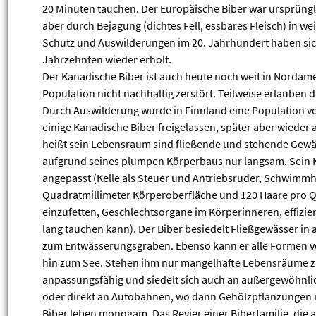
20 Minuten tauchen. Der Europäische Biber war ursprüngli
aber durch Bejagung (dichtes Fell, essbares Fleisch) in 
Schutz und Auswilderungen im 20. Jahrhundert haben sich
Jahrzehnten wieder erholt.
Der Kanadische Biber ist auch heute noch weit in Nordamer
Population nicht nachhaltig zerstört. Teilweise erlauben d
Durch Auswilderung wurde in Finnland eine Population v
einige Kanadische Biber freigelassen, später aber wieder 
heißt sein Lebensraum sind fließende und stehende Gewä
aufgrund seines plumpen Körperbaus nur langsam. Sein 
angepasst (Kelle als Steuer und Antriebsruder, Schwimmh
Quadratmillimeter Körperoberfläche und 120 Haare pro Qu
einzufetten, Geschlechtsorgane im Körperinneren, effizie
lang tauchen kann). Der Biber besiedelt Fließgewässer in
zum Entwässerungsgraben. Ebenso kann er alle Formen v
hin zum See. Stehen ihm nur mangelhafte Lebensräume zur
anpassungsfähig und siedelt sich auch an außergewöhnlic
oder direkt an Autobahnen, wo dann Gehölzpflanzungen ni
Biber leben monogam. Das Revier einer Biberfamilie, die