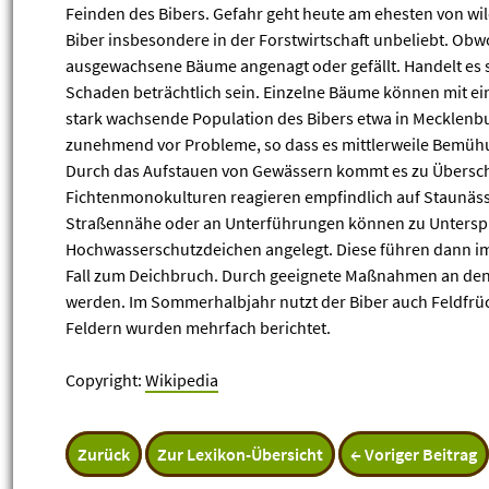
Feinden des Bibers. Gefahr geht heute am ehesten von w
Biber insbesondere in der Forstwirtschaft unbeliebt. Obw
ausgewachsene Bäume angenagt oder gefällt. Handelt es 
Schaden beträchtlich sein. Einzelne Bäume können mit e
stark wachsende Population des Bibers etwa in Mecklenb
zunehmend vor Probleme, so dass es mittlerweile Bemühu
Durch das Aufstauen von Gewässern kommt es zu Übers
Fichtenmonokulturen reagieren empfindlich auf Staunäs
Straßennähe oder an Unterführungen können zu Unters
Hochwasserschutzdeichen angelegt. Diese führen dann im
Fall zum Deichbruch. Durch geeignete Maßnahmen an den
werden. Im Sommerhalbjahr nutzt der Biber auch Feldfrü
Feldern wurden mehrfach berichtet.
Copyright:
Wikipedia
Zurück
Zur Lexikon-Übersicht
← Voriger Beitrag