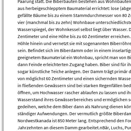
Paarung statt. Die Biberbauten bestehen aus Wohnbauten 
aus herbeigeschlepptem Baumaterial errichtet: lose (abg
gefällte Bäume bis zu einem Stammdurchmesser von 80 Zent
vier (manchmal bis zu zehn) Wohnbaue unterschiedlichst
Wasserspiegel, der Wohnkessel selbst liegt über Wasser
Zentimeter und eine Höhe bis zu 60 Zentimeter erreichen. I
Höhle hinein und vernetzt sie mit sogenannten Biberröhr
sein. Befindet sich im Biberdamm oder in einem inselart
geeignetem Baumaterial ein Wohnbau, spricht man von Bib
dann Feinde erleichterten Zugang haben. Biber sind für
sogar künstliche Teiche anlegen. Der Damm trägt primä
von möglichst 60 Zentimeter und einen sichernden Wass
in fließenden Gewässern sind bei starken Regenfällen be
öffnen, um Hochwasser rascher ablaufen zu lassen und ih
Wasserstand ihres Gewässerbereiches und ermöglichen so
gedeihen, welche dem Biber dann als Nahrung dienen kö
ständiger Aufwendungen. Der vermutlich größte Biberdam
Nordwestkanada ist 850 Meter lang. Entsprechend den Fo
Jahrzehnten an diesem Damm gearbeitet.nBär, Luchs, Pum