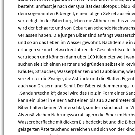
besteht, umfasst je nach der Qualität des Biotops 1 bis 3
dem sogenannten Bibergeil, einem öligen Sekret aus einer
verteidigt. In der Biberburg leben die Altbiber mit bis zu 
wird der behaarte und von Geburt an sehende Nachwuchs
verlassen haben. Die jungen Biber sind anfangs wassersc
und so an das Leben im Wasser gewöhnt. Nachdem sie in d
erlangen sie nach etwa drei Jahren die Geschlechtsreife. I
vertrieben und können dann über 100 Kilometer weit wander
suchen sie sich einen Partner und gründen selbst ein Revie
Kräuter, Sträucher, Wasserpflanzen und Laubbäume, wie 
verzehrt er die Zweige, die Astrinde und die Blätter. Eigentl
auch von Gräsern und Schilf. Der Biber ist dämmerungs- 
„Sanduhrtechnik“; dabei wird das Holz in Form einer Sand
kann ein Biber in einer Nacht einen bis zu 50 Zentimeter d
Biber halten keinen Winterschlaf, sondern sind auch im 
Als zusätzlichen Nahrungsvorrat lagern die Biber im Herb
Wasseroberfläche mit dickem Eis bedeckt ist und die Biber
gelagerten Äste tauchend erreichen und sich von der Rind