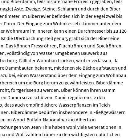
und Biberdamm, teils ins ufernahe Erdreich gegraben, teils
enagte) Äste, Zweige, Steine, Schlamm und durch den Biber
imeter. Im Biberrevier befinden sich in der Regel zwei bis
er Form. Der Eingang zum Wohnkessel ist immer unter dem
. Der Wohnraum im Inneren kann einen Durchmesser bis zu 120
st die Uferböschung steil genug, gräbt sich der Biber eine
en. Das können Fressröhren, Fluchtröhren und Spielröhren
igen, vollständig von Wasser umgebenen Bauwerk aus
erburg. Fällt der Wohnbau trocken, wird er verlassen, da
 ihre Dammbauten bekannt, mit denen sie Bäche aufstauen und
r dazu bei, einen Wasserstand über dem Eingang zum Wohnbau
erbereich um die Burg herum zu gewährleisten. Biberdämme
droht, fortgerissen zu werden. Biber können ihren Damm
ren Damm so zu schützen. Damit regulieren sie den
, dass auch empfindlichere Wasserpflanzen im Teich
nnen. Biberdämme bedürfen insbesondere in Fließgewässern
m im Wood-Buffalo-Nationalpark in Alberta in
rschungen von Jean Thie haben wohl viele Generationen in
a und Wolf zählten früher zu den wichtigsten natürlichen