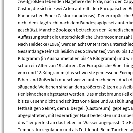
zweitgrößten lebenden Nagetiere der Erde, nach den Capyb
Castor, die sich in zwei Arten aufteilt: den Europäischen 
Kanadischen Biber (Castor canadensis). Der europäische B
nicht dem Jagdrecht nach dem Bundesjagdgesetz unterli
geschützt. Manche Zoologen betrachten den Kanadischen B
Auffassung steht die unterschiedliche Chromosomenzahl 
Nach Heidecke (1986) werden acht Unterarten unterschied
Gesamtlänge (einschließlich des Schwanzes) von 90 bis 12
Kilogramm (in Ausnahmefällen bis 45 Kilogramm) und wird 
schon ein Alter von 19 Jahren. Der Europäische Biber hing
von rund 18 Kilogramm (das schwerste gemessene Exempl
Biber sind äußerlich nur schwer zu unterscheiden. Auch d
säugende Weibchen sind an den größeren Zitzen als Wei
Penisknochen abgetastet werden. Das meist braune Fell d
bis zu 6) sehr dicht und schützt vor Nässe und Auskühlung
fetthaltigen Sekret, dem Bibergeil (Castoreum), gepflegt.
abgeplatteten, mit lederartiger Haut bedeckten und unb
das Tier perfekt an das Leben im Wasser angepasst. Die K
Temperaturregulation und als Fettdepot. Beim Tauchen w