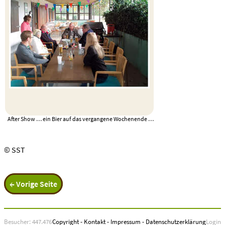
After Show … ein Bier auf das vergangene Wochenende …
© SST
← Vorige Seite
Besucher: 447.476
Copyright
-
Kontakt
-
Impressum
-
Datenschutzerklärung
Login