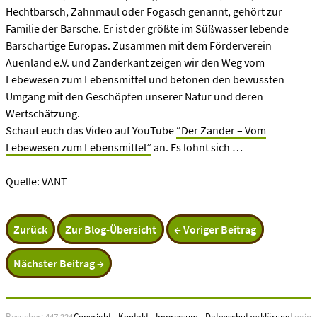
Hechtbarsch, Zahnmaul oder Fogasch genannt, gehört zur
Familie der Barsche. Er ist der größte im Süßwasser lebende
Barschartige Europas. Zusammen mit dem Förderverein
Auenland e.V. und Zanderkant zeigen wir den Weg vom
Lebewesen zum Lebensmittel und betonen den bewussten
Umgang mit den Geschöpfen unserer Natur und deren
Wertschätzung.
Schaut euch das Video auf YouTube
“Der Zander – Vom
Lebewesen zum Lebensmittel”
an. Es lohnt sich …
Quelle: VANT
Zurück
Zur Blog-Übersicht
← Voriger Beitrag
Nächster Beitrag →
Besucher: 447.224
Copyright
-
Kontakt
-
Impressum
-
Datenschutzerklärung
Login