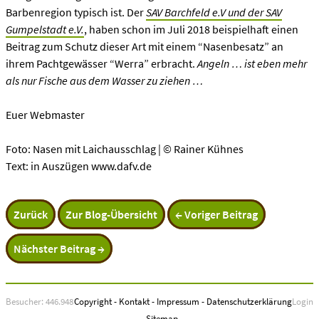
Barbenregion typisch ist. Der
SAV Barchfeld e.V und der SAV
Gumpelstadt e.V.
, haben schon im Juli 2018 beispielhaft einen
Beitrag zum Schutz dieser Art mit einem “Nasenbesatz” an
ihrem Pachtgewässer “Werra” erbracht.
Angeln … ist eben mehr
als nur Fische aus dem Wasser zu ziehen …
Euer Webmaster
Foto: Nasen mit Laichausschlag | © Rainer Kühnes
Text: in Auszügen www.dafv.de
Zurück
Zur Blog-Übersicht
← Voriger Beitrag
Nächster Beitrag →
Besucher: 446.948
Copyright
-
Kontakt
-
Impressum
-
Datenschutzerklärung
Login
-
Sitemap